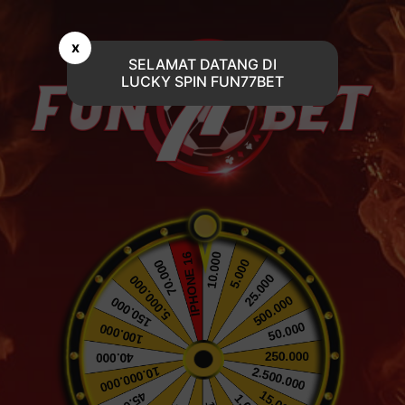
x
SELAMAT DATANG DI
LUCKY SPIN FUN77BET