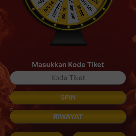
Masukkan Kode Tiket
SPIN
RIWAYAT